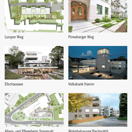
Luruper Weg
Pinneberger Weg
Elbchaussee
Volksbank Hamm
Alters- und Pflegeheim Sonnmatt
Wohnbebauung Bachmättli