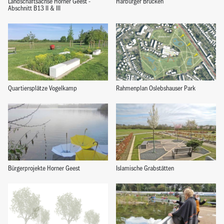
Landschaftsachse Horner Geest -
Harburger Brücken
Abschnitt B13 II & III
Quartiersplätze Vogelkamp
Rahmenplan Oslebshauser Park
Bürgerprojekte Horner Geest
Islamische Grabstätten