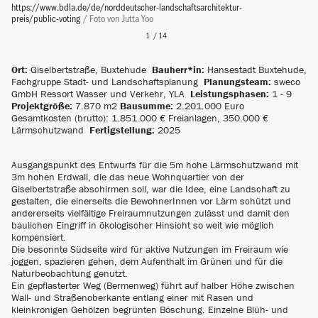
https://www.bdla.de/de/norddeutscher-landschaftsarchitektur-
preis/public-voting
/ Foto
von
Jutta Yoo
Ort:
Giselbertstraße, Buxtehude
Bauherr*in:
Hansestadt Buxtehude,
Fachgruppe Stadt- und Landschaftsplanung
Planungsteam:
sweco
GmbH Ressort Wasser und Verkehr, YLA
Leistungsphasen:
1 - 9
Projektgröße:
7.870 m2
Bausumme:
2.201.000 Euro
Gesamtkosten (brutto): 1.851.000 € Freianlagen, 350.000 €
Lärmschutzwand
Fertigstellung:
2025
Ausgangspunkt des Entwurfs für die 5m hohe Lärmschutzwand mit
3m hohen Erdwall, die das neue Wohnquartier von der
Giselbertstraße abschirmen soll, war die Idee, eine Landschaft zu
gestalten, die einerseits die BewohnerInnen vor Lärm schützt und
andererseits vielfältige Freiraumnutzungen zulässt und damit den
baulichen Eingriff in ökologischer Hinsicht so weit wie möglich
kompensiert.
Die besonnte Südseite wird für aktive Nutzungen im Freiraum wie
joggen, spazieren gehen, dem Aufenthalt im Grünen und für die
Naturbeobachtung genutzt.
Ein gepflasterter Weg (Bermenweg) führt auf halber Höhe zwischen
Wall- und Straßenoberkante entlang einer mit Rasen und
kleinkronigen Gehölzen begrünten Böschung. Einzelne Blüh- und