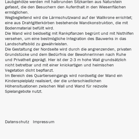
Laubgehölze werden mit halbrunden Sitzkanten aus Naturstein
gefasst, die den Besuchern den Aufenthalt in den Wiesenflächen
ermöglichen.
Wegbegleitend wird die Lärmschutzwand auf der Wallkrone errichtet;
eine aus Drahtgitterkörben bestehende Wandkonstruktion, die mit
Bodenmaterial befüllt wird.
Die Wand wird beidseitig mit Rankpflanzen begrünt und mit Nisthilfen
versehen, um eine bestmögliche Integration des Bauwerks in das
Landschaftsbild zu gewährleisten.
Die Gestaltung der Nordseite wird durch die angrenzenden, privaten
Grundstücke und dem Bedürfnis der BewohnerInnen nach Ruhe
und Privatheit geprägt. Hier ist der 2-3 m hohe Wall grundsätzlich
nicht betretbar und mit einer knickartigen und heimischen
Vegetation dicht bepflanzt.
Im Bereich des Quartierseingangs wird nordseitig der Wand ein
Kinderspielplatz realisiert, der die unterschiedlichen
Höhensituationen zwischen Wall und Wand für reizvolle
Spielangebote nutzt.
Datenschutz
Impressum