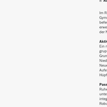
8
A
Im R
Gymn
befe
erwe
der 
Akti
Ein 
grup
Grun
Nied
Neue
Aufe
Hüpf
Pas
Ruhe
unte
inte
Robu