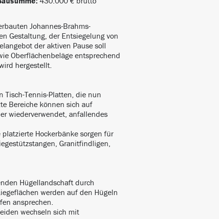
Bausumme:
430.000 € brutto
erbauten Johannes-Brahms-
n Gestaltung, der Entsiegelung von
elangebot der aktiven Pause soll
owie Oberflächenbeläge entsprechend
ird hergestellt.
 Tisch-Tennis-Platten, die nun
te Bereiche können sich auf
er wiederverwendet, anfallendes
platzierte Hockerbänke sorgen für
iegestützstangen, Granitfindligen,
enden Hügellandschaft durch
 Liegeflächen werden auf den Hügeln
tufen ansprechen.
eiden wechseln sich mit