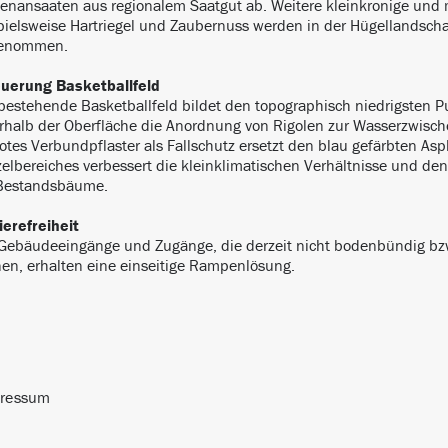
enansaaten aus regionalem Saatgut ab. Weitere kleinkronige un
pielsweise Hartriegel und Zaubernuss werden in der Hügellandsch
genommen.
uerung Basketballfeld
bestehende Basketballfeld bildet den topographisch niedrigsten 
rhalb der Oberfläche die Anordnung von Rigolen zur Wasserzwisc
rotes Verbundpflaster als Fallschutz ersetzt den blau gefärbten Asp
elbereiches verbessert die kleinklimatischen Verhältnisse und d
Bestandsbäume.
ierefreiheit
 Gebäudeeingänge und Zugänge, die derzeit nicht bodenbündig bzw.
en, erhalten eine einseitige Rampenlösung.
ressum