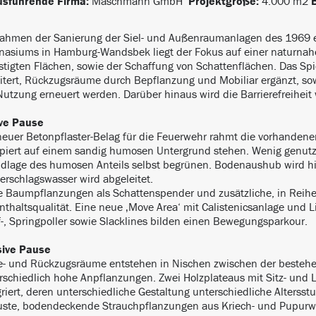
usführende Firma:
Maschmann GmbH
Projektgröße:
4.000 m2
ahmen der Sanierung der Siel- und Außenraumanlagen des 1969 
asiums in Hamburg-Wandsbek liegt der Fokus auf einer naturnahe
stigten Flächen, sowie der Schaffung von Schattenflächen. Das Spi
itert, Rückzugsräume durch Bepflanzung und Mobiliar ergänzt, s
Nutzung erneuert werden. Darüber hinaus wird die Barrierefreiheit w
ve Pause
neuer Betonpflaster-Belag für die Feuerwehr rahmt die vorhandenen
piert auf einem sandig humosen Untergrund stehen. Wenig genutz
dlage des humosen Anteils selbst begrünen. Bodenaushub wird hi
erschlagswasser wird abgeleitet.
 Baumpflanzungen als Schattenspender und zusätzliche, in Reihe 
nthaltsqualität. Eine neue ‚Move Area‘ mit Calistenicsanlage und L
-, Springpoller sowie Slacklines bilden einen Bewegungsparkour.
sive Pause
- und Rückzugsräume entstehen in Nischen zwischen der besteh
rschiedlich hohe Anpflanzungen. Zwei Holzplateaus mit Sitz- und
griert, deren unterschiedliche Gestaltung unterschiedliche Alterss
ste, bodendeckende Strauchpflanzungen aus Kriech- und Pupurw