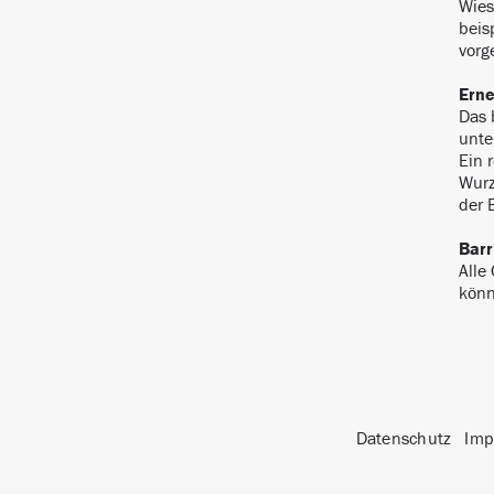
Wies
beis
vor
Erne
Das 
unte
Ein 
Wurz
der 
Barr
Alle
könn
Datenschutz
Imp