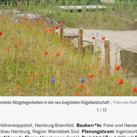
ndete Sitzgelegenheiten in der neu begrünten Hügellandschaft
/ Foto
von
Kath
Höhenkoppelort, Hamburg-Bramfeld
Bauherr*in:
Freie und Hans
lbau Hamburg, Region Wandsbek Süd
Planungsteam:
Ingenieur