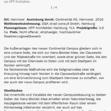
von
HPP Architekten
Ort:
Hannover
Auslobung durch:
Continental AG, Hannover, 2016
Wettbewerbsbetreuung:
D&K drost consult GmbH, Hamburg
Planungsteam:
HPP Architekten Hamburg, YLA
Projektgröße:
3,6
ha
Preis:
Nicht offener, einphasiger, hochbaulicher
Realisierungswettbewerb
Die Außenanlagen des neuen Continental Campus gliedern sich in
eine urbane Seite, die sich zur Hans-Böckler-Allee, der Clausewitz-
und der Röpkestraße hin orientiert, sowie einer grünen Seite, die den
Campus mit der Eilenriede im Osten und mit dem Stadtpark im
Norden verknüpft.
Als flankierende Maßnahme wird die Seligmannallee über die
Kreuzung hinweg nach Norden in die Clausewitzstraße verlängert,
um eine Grünverbindung zum Stadtpark Hannover zu schaffen, von
der auch der neue Campus profitieren wird.
Oberflächen
Die Innenhöfe und Vorplätze der neuen Campusbebauung zu beiden
Seiten der Hans-Böckler-Allee erhalten einen Natursteinbelag, die
Hauptgebäude werden mit dem öffentlichen Raum über einem
Klinkerbelag miteinander verzahnt, der auch auf das