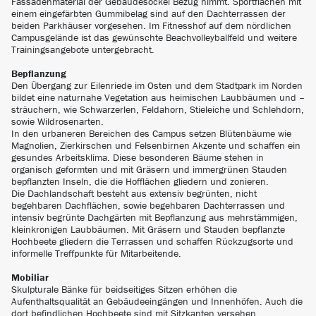
Fassadenmaterial der Gebäudesockel Bezug nimmt. Sportflächen mit
einem eingefärbten Gummibelag sind auf den Dachterrassen der
beiden Parkhäuser vorgesehen. Im Fitnesshof auf dem nördlichen
Campusgelände ist das gewünschte Beachvolleyballfeld und weitere
Trainingsangebote untergebracht.
Bepflanzung
Den Übergang zur Eilenriede im Osten und dem Stadtpark im Norden
bildet eine naturnahe Vegetation aus heimischen Laubbäumen und –
sträuchern, wie Schwarzerlen, Feldahorn, Stieleiche und Schlehdorn,
sowie Wildrosenarten.
In den urbaneren Bereichen des Campus setzen Blütenbäume wie
Magnolien, Zierkirschen und Felsenbirnen Akzente und schaffen ein
gesundes Arbeitsklima. Diese besonderen Bäume stehen in
organisch geformten und mit Gräsern und immergrünen Stauden
bepflanzten Inseln, die die Hofflächen gliedern und zonieren.
Die Dachlandschaft besteht aus extensiv begrünten, nicht
begehbaren Dachflächen, sowie begehbaren Dachterrassen und
intensiv begrünte Dachgärten mit Bepflanzung aus mehrstämmigen,
kleinkronigen Laubbäumen. Mit Gräsern und Stauden bepflanzte
Hochbeete gliedern die Terrassen und schaffen Rückzugsorte und
informelle Treffpunkte für Mitarbeitende.
Mobiliar
Skulpturale Bänke für beidseitiges Sitzen erhöhen die
Aufenthaltsqualität an Gebäudeeingängen und Innenhöfen. Auch die
dort befindlichen Hochbeete sind mit Sitzkanten versehen.